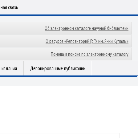
ная связь
Об электронном каталоге научной библиотеки
О ресурсе «Репозиторий ГрГУ им. Янки Купалы»
Помощь в поиске по электронному каталогу
 издания
Депонированные публикации