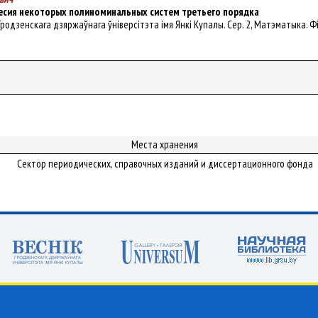
есия некоторых полиноминальных систем третьего порядка
ік Гродзенскага дзяржаўнага ўніверсітэта імя Янкі Купалы. Сер. 2, Матэматыка. Фі
Места хранения
Сектор периодических, справочных изданий и диссертационного фонда