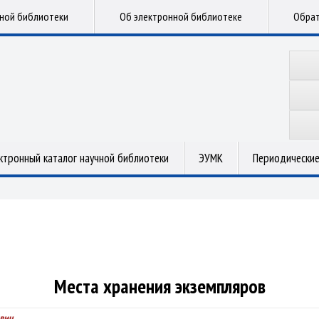
чной библиотеки
Об электронной библиотеке
Обрат
ктронный каталог научной библиотеки
ЭУМК
Периодические
Места хранения экземпляров
вич