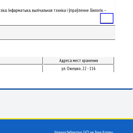
зіка. Інфарматыка, вылічальная тэхніка і ўпраўленне. Біялогія. –
Статья
Адреса мест хранения
ул. Ожешко, 22 - 116
Научная библиотека ГрГУ им. Янки Купалы