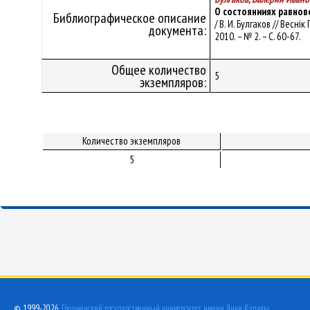
О состоянииях равнов
Библиографическое описание
/ В. И. Булгаков // Весн
документа:
2010. – № 2. – С. 60-67.
Общее количество
5
экземпляров:
Количество экземпляров
5
© 1999-2026,
Гродненский государственный университет имени Янки Купалы