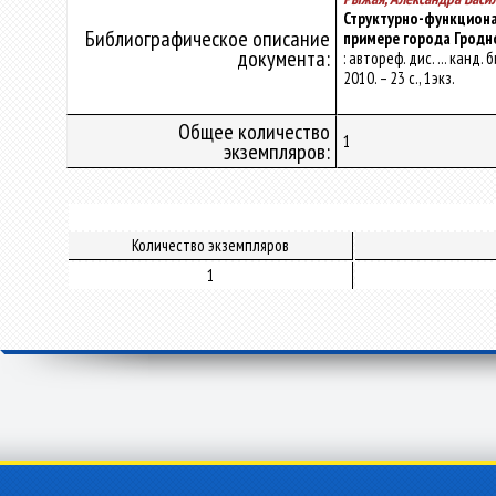
Структурно-функционал
Библиографическое описание
примере города Гродн
документа:
: автореф. дис. ... канд
2010. – 23 с., 1экз.
Общее количество
1
экземпляров:
Количество экземпляров
1