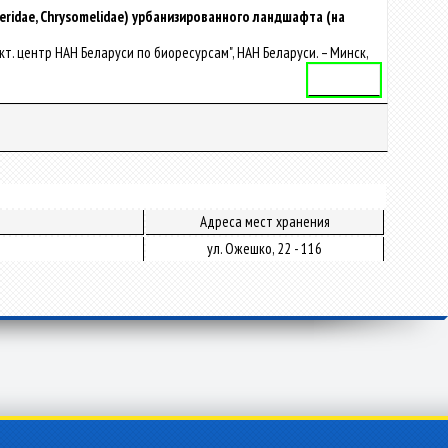
eridae, Сhrysomelidae) урбанизированного ландшафта (на
.-практ. центр НАН Беларуси по биоресурсам", НАН Беларуси. – Минск,
Автореферат
Адреса мест хранения
ул. Ожешко, 22 - 116