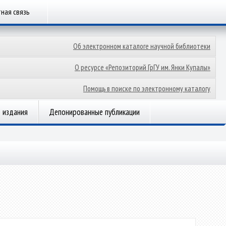
ная связь
Об электронном каталоге научной библиотеки
О ресурсе «Репозиторий ГрГУ им. Янки Купалы»
Помощь в поиске по электронному каталогу
 издания
Депонированные публикации