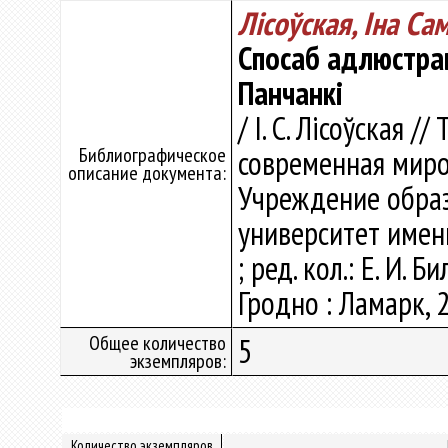
Лісоўская, Іна Са
Спосаб адлюстрав
Панчанкі
/ І. С. Лісоўская 
Библиографическое
современная миров
описание документа:
Учреждение образ
университет имени
; ред. кол.: Е. И. 
Гродно : Ламарк, 2
Общее количество
5
экземпляров:
Количество экземпляров