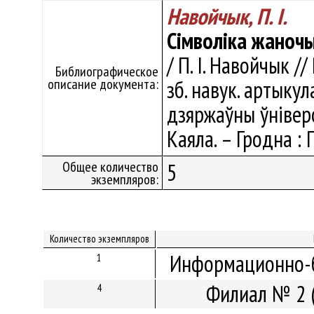
Навойчык, П. І.
Сімволіка жаночы
/ П. І. Навойчык /
Библиографическое
описание документа:
зб. навук. артыкул
дзяржаўны ўніверсі
Каяла. – Гродна : 
Общее количество
5
экземпляров:
Количество экземпляров
Информационно-б
1
Филиал № 2 
4