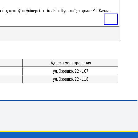
кі дзяржаўны ўніверсітэт імя Янкі Купалы" ; рэдкал.: У. I. Каяла. –
Статья
Адреса мест хранения
ул. Ожешко, 22 - 107
ул. Ожешко, 22 - 116