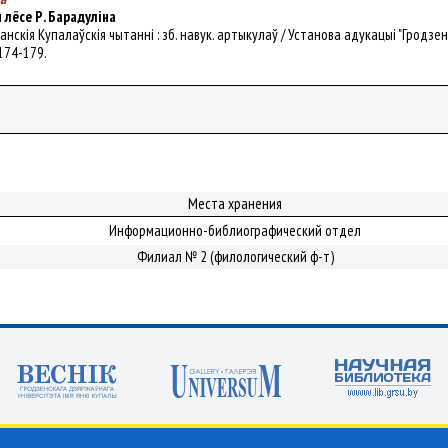
 лёсе Р. Барадуліна
іканскія Купалаўскія чытанні : зб. навук. артыкулаў / Установа адукацыі "Гродзенс
 174-179.
Места хранения
Информационно-библиографический отдел
Филиал № 2 (филологический ф-т)