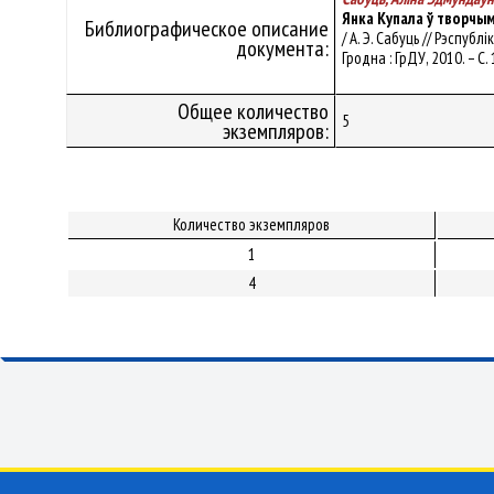
Янка Купала ў творчым
Библиографическое описание
/ А. Э. Сабуць // Рэспубл
документа:
Гродна : ГрДУ, 2010. – С.
Общее количество
5
экземпляров:
Количество экземпляров
1
4