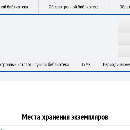
чной библиотеки
Об электронной библиотеке
Обрат
ктронный каталог научной библиотеки
ЭУМК
Периодические
Места хранения экземпляров
а