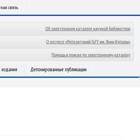
ная связь
Об электронном каталоге научной библиотеки
О ресурсе «Репозиторий ГрГУ им. Янки Купалы»
Помощь в поиске по электронному каталогу
 издания
Депонированные публикации