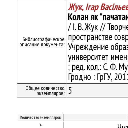
Жук, Ігар Васільев
Колан як "пачата
/ І. В. Жук // Тв
пространстве совр
Библиографическое
описание документа:
Учреждение образ
университет имени
; ред. кол.: С. Ф. 
Гродно : ГрГУ, 201
Общее количество
5
экземпляров:
Количество экземпляров
Чи
4