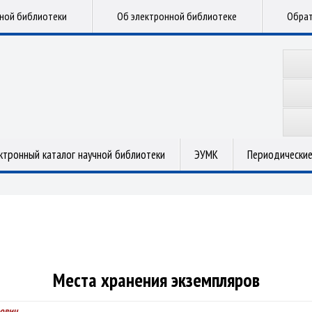
чной библиотеки
Об электронной библиотеке
Обрат
ктронный каталог научной библиотеки
ЭУМК
Периодические
Места хранения экземпляров
ович