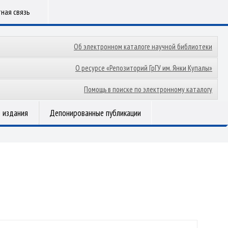
ная связь
Об электронном каталоге научной библиотеки
О ресурсе «Репозиторий ГрГУ им. Янки Купалы»
Помощь в поиске по электронному каталогу
 издания
Депонированные публикации