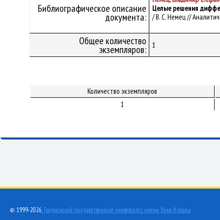
Библиографическое описание
Целые решения диффер
документа:
/ В. С. Немец // Аналит
Общее количество
1
экземпляров:
Количество экземпляров
1
© 1999-2026,
Гродненский государственный университет имени Янки Купалы