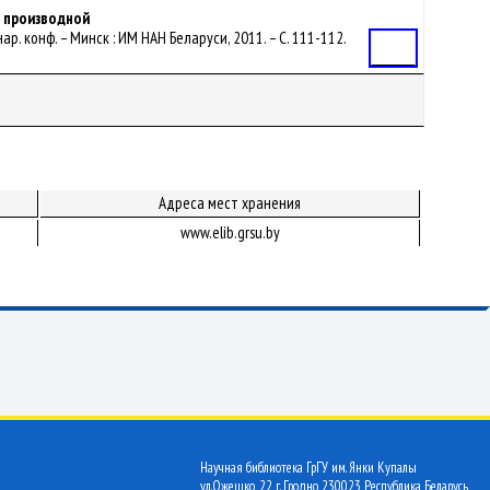
о производной
. конф. – Минск : ИМ НАН Беларуси, 2011. – С. 111-112.
Статья
Адреса мест хранения
www.elib.grsu.by
Научная библиотека ГрГУ им. Янки Купалы
ул.Ожешко, 22 г. Гродно 230023 Республика Беларусь