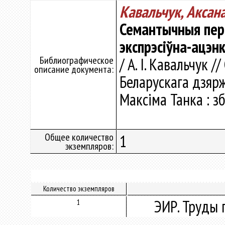
Кавальчук, Аксана
Семантычныя пер
экспрэсіўна-ацэн
Библиографическое
/ А. І. Кавальчук 
описание документа:
Беларускага дзярж
Максіма Танка : зб.
Общее количество
1
экземпляров:
Количество экземпляров
ЭИР. Труды 
1