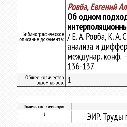
Ровба, Евгений А
Об одном подход
интерполяционны
Библиографическое
/ Е. А. Ровба, К. 
описание документа:
анализа и диффер
междунар. конф. –
136-137.
Общее количество
1
экземпляров:
Количество экземпляров
ЭИР. Труды 
1