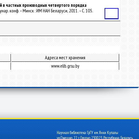
й в частных производных четвертого порядка
р. конф. – Минск : ИМ НАН Беларуси, 2011. – С. 105.
Статья
Адреса мест хранения
www.elib.grsu.by
Научная библиотека ГрГУ им. Янки Купалы
ул.Ожешко, 22 г. Гродно 230023 Республика Беларусь