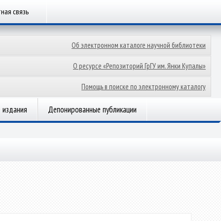
ная связь
Об электронном каталоге научной библиотеки
О ресурсе «Репозиторий ГрГУ им. Янки Купалы»
Помощь в поиске по электронному каталогу
 издания
Депонированные публикации