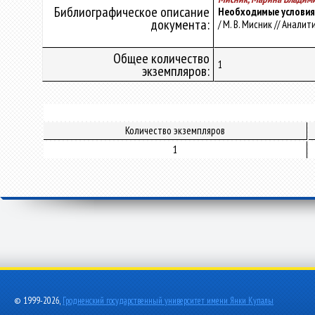
Библиографическое описание
Необходимые условия 
документа:
/ М. В. Мисник // Анали
Общее количество
1
экземпляров:
Количество экземпляров
1
© 1999-2026,
Гродненский государственный университет имени Янки Купалы