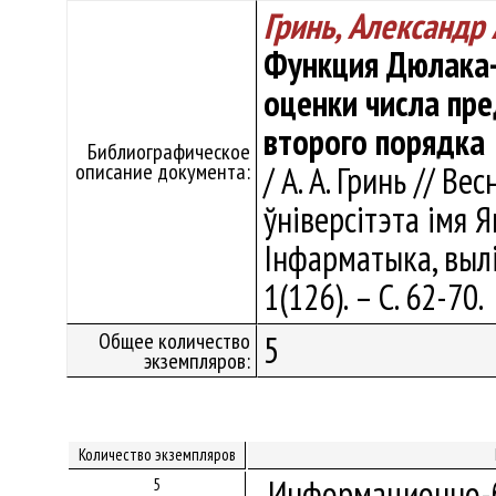
Гринь, Александр
Функция Дюлака-
оценки числа пр
второго порядка
Библиографическое
описание документа:
/ А. А. Гринь // В
ўніверсітэта імя Я
Інфарматыка, вылі
1(126). – С. 62-70.
Общее количество
5
экземпляров:
Количество экземпляров
Информационно-б
5