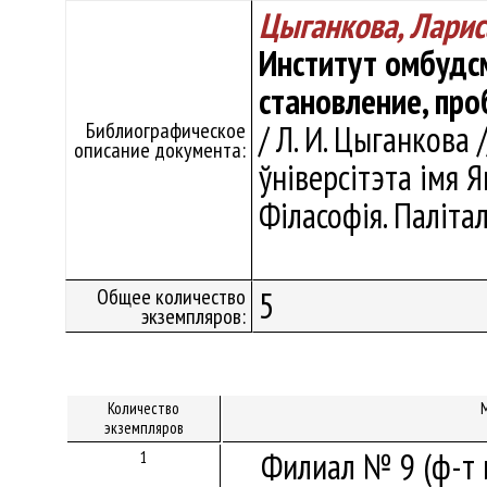
Цыганкова, Ларис
Институт омбудсм
становление, про
Библиографическое
/ Л. И. Цыганкова
описание документа:
ўніверсітэта імя Ян
Філасофія. Палітал
Общее количество
5
экземпляров:
Количество
экземпляров
Филиал № 9 (ф-т 
1