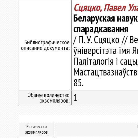
Сцяцко, Павел Ул
Беларуская навук
спарадкавання
/ П. У. Сцяцко // 
Библиографическое
описание документа:
ўніверсітэта імя Я
Паліталогія і сацы
Мастацтвазнаўства.
85.
Общее количество
1
экземпляров:
Количество
экземпляров