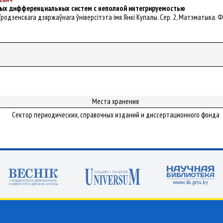
ых дифференциальных систем с неполной интегрируемостью
ік Гродзенскага дзяржаўнага ўніверсітэта імя Янкі Купалы. Сер. 2, Матэматыка. Фізі
Места хранения
Сектор периодических, справочных изданий и диссертационного фонда