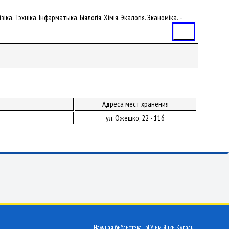
ка. Тэхніка. Інфарматыка. Біялогія. Хімія. Экалогія. Эканоміка. –
Статья
Адреса мест хранения
ул. Ожешко, 22 - 116
Научная библиотека ГрГУ им. Янки Купалы