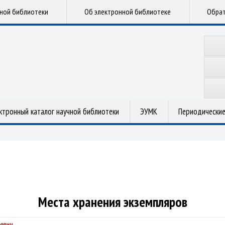
чной библиотеки
Об электронной библиотеке
Обрат
ктронный каталог научной библиотеки
ЭУМК
Периодические
Места хранения экземпляров
евич