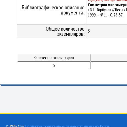
Симметрии многомерн
Библиографическое описание
/ В. Н. Горбузов // Весн
документа:
1999. – № 1. – С. 26-37.
Общее количество
5
экземпляров:
Количество экземпляров
5
© 1999-2026,
Гродненский государственный университет имени Янки Купалы