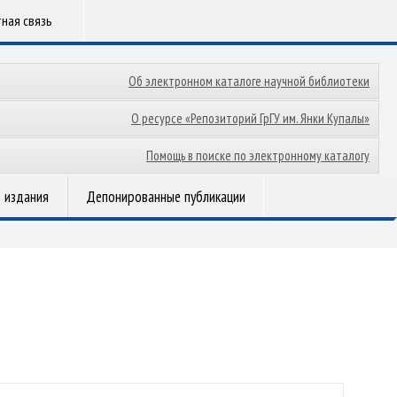
ная связь
Об электронном каталоге научной библиотеки
О ресурсе «Репозиторий ГрГУ им. Янки Купалы»
Помощь в поиске по электронному каталогу
 издания
Депонированные публикации