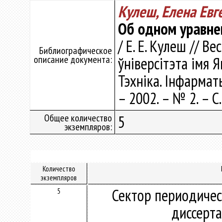
Кулеш, Елена Евг
Об одном уравне
/ Е. Е. Кулеш // В
Библиографическое
описание документа:
ўніверсітэта імя Я
Тэхніка. Інфарматы
– 2002. – № 2. – С
Общее количество
5
экземпляров:
Количество
экземпляров
Сектор периодичес
5
диссерт