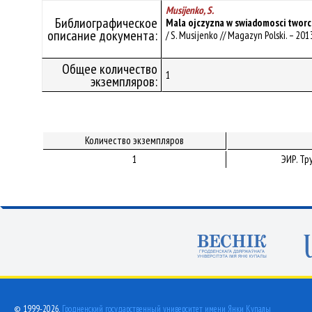
Musijenko, S.
Библиографическое
Mala ojczyzna w swiadomosci tworcz
описание документа:
/ S. Musijenko // Magazyn Polski. – 2013
Общее количество
1
экземпляров:
Количество экземпляров
1
ЭИР. Т
© 1999-2026,
Гродненский государственный университет имени Янки Купалы