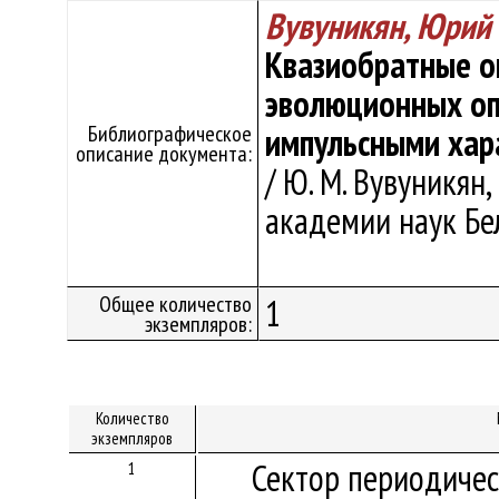
Вувуникян, Юрий
Квазиобратные о
эволюционных о
Библиографическое
импульсными хар
описание документа:
/ Ю. М. Вувуникян
академии наук Бела
Общее количество
1
экземпляров:
Количество
экземпляров
Сектор периодичес
1