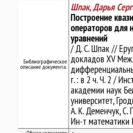
Шпак, Дарья Серг
Построение кваз
операторов для
уравнений
/ Д. С. Шпак // Ер
докладов XV Меж
Библиографическое
описание документа:
дифференциальным
г. : в 2 ч. Ч. 2 /
академии наук Бе
университет, Гродн
А. К. Деменчук, С. 
Ин-т математики Н