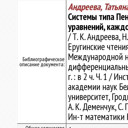
Андреева, Татьян
Системы типа Пе
уравнений, каждо
/ Т. К. Андреева, Н
Еругинские чтения
Международной н
Библиографическое
описание документа:
дифференциальным
г. : в 2 ч. Ч. 1 /
академии наук Бе
университет, Гродн
А. К. Деменчук, С. 
Ин-т математики Н