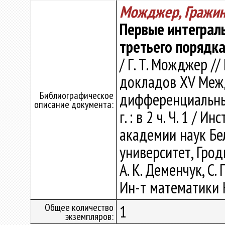
Можджер, Гражин
Первые интеграл
третьего порядк
/ Г. Т. Можджер //
докладов XV Меж
Библиографическое
дифференциальным
описание документа:
г. : в 2 ч. Ч. 1 /
академии наук Бе
университет, Гродн
А. К. Деменчук, С. 
Ин-т математики Н
Общее количество
1
экземпляров: