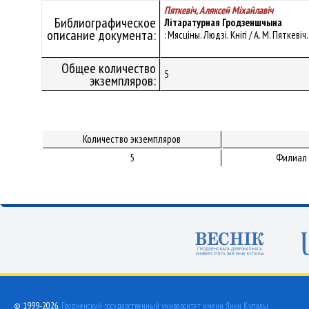
Пяткевіч, Аляксей Мiхайлавiч
Библиографическое
Літаратурная Гродзеншчына
описание документа:
: Мясціны. Людзі. Кнігі / А. М. Пяткеві
Общее количество
5
экземпляров:
Количество экземпляров
5
Филиал 
© 1999-2026,
Гродненский государственный университет имени Янки Купалы