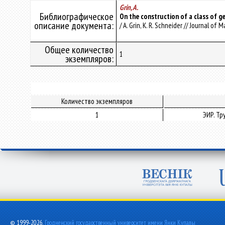
Grin, A.
Библиографическое
On the construction of a class of g
описание документа:
/ A. Grin, K. R. Schneider // Journal o
Общее количество
1
экземпляров:
Количество экземпляров
1
ЭИР. Т
© 1999-2026,
Гродненский государственный университет имени Янки Купалы