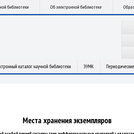
чной библиотеки
Об электронной библиотеке
Обрат
ктронный каталог научной библиотеки
ЭУМК
Периодические
Места хранения экземпляров
ой особой линией системы трех дифференциальных уравнений с квадрат