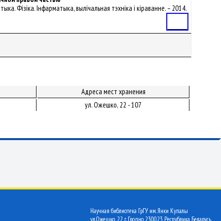
атыка. Фізіка. Інфарматыка, вылічальная тэхніка і кіраванне. – 2014.
Статья
Адреса мест хранения
ул. Ожешко, 22 - 107
Научная библиотека ГрГУ им. Янки Купалы
ул.Ожешко, 22 г. Гродно 230023 Республика Беларусь