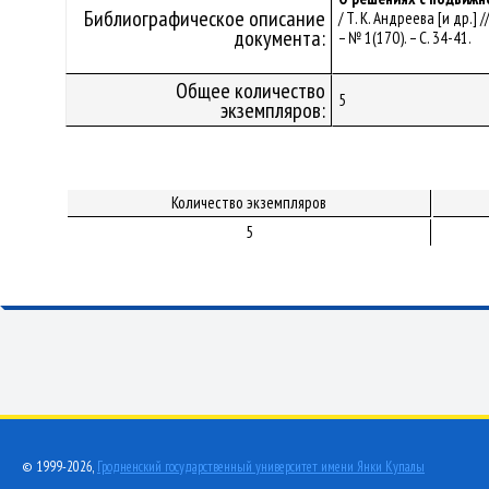
Библиографическое описание
/ Т. К. Андреева [и др.]
документа:
– № 1(170). – С. 34-41.
Общее количество
5
экземпляров:
Количество экземпляров
5
© 1999-2026,
Гродненский государственный университет имени Янки Купалы