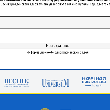
 // Веснік Гродзенскага дзяржаўнага ўніверсітэта імя Янкі Купалы. Сер. 2, Матэм
Места хранения
Информационно-библиографический отдел