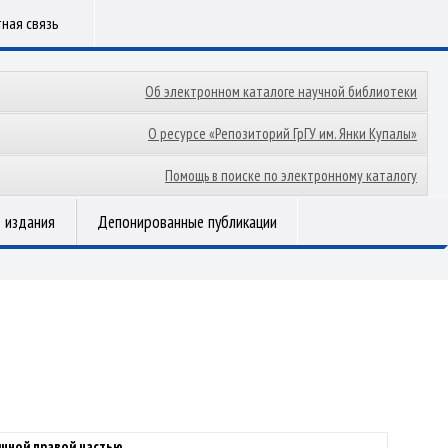
ная связь
Об электронном каталоге научной библиотеки
О ресурсе «Репозиторий ГрГУ им. Янки Купалы»
Помощь в поиске по электронному каталогу
 издания
Депонированные публикации
ичной правой частью