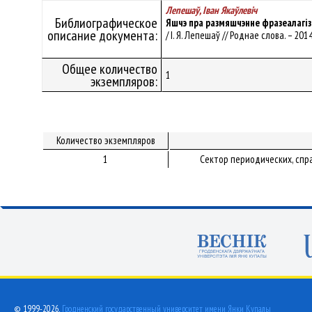
Лепешаў, Iван Якаўлевiч
Библиографическое
Яшчэ пра размяшчэнне фразеалагіз
описание документа:
/ I. Я. Лепешаў // Роднае слова. – 2014
Общее количество
1
экземпляров:
Количество экземпляров
1
Сектор периодических, спр
© 1999-2026,
Гродненский государственный университет имени Янки Купалы