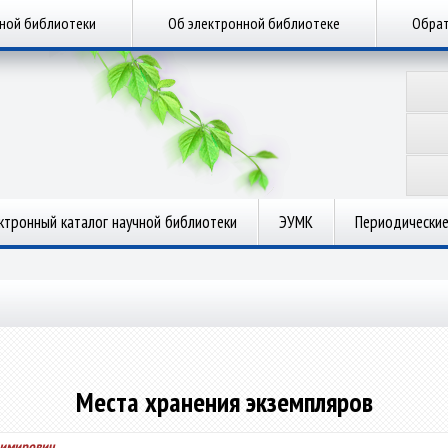
чной библиотеки
Об электронной библиотеке
Обрат
ктронный каталог научной библиотеки
ЭУМК
Периодические
Места хранения экземпляров
димирович