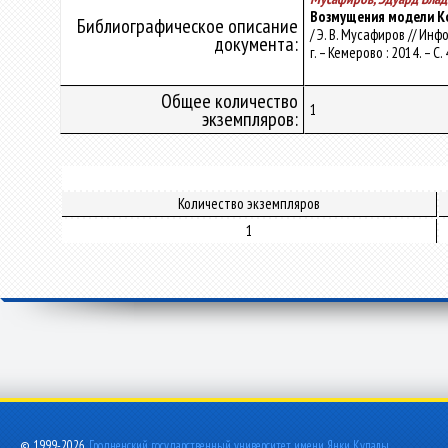
Возмущения модели К
Библиографическое описание
/ Э. В. Мусафиров // И
документа:
г. – Кемерово : 2014. – С
Общее количество
1
экземпляров:
Количество экземпляров
1
© 1999-2026,
Гродненский государственный университет имени Янки Купалы