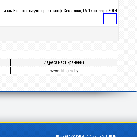
иалы Всеросс. научн.-практ. конф., Кемерово, 16-17 октября 2014
Статья
Адреса мест хранения
www.elib.grsu.by
Научная библиотека ГрГУ им. Янки Купалы