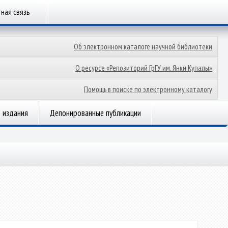
ная связь
Об электронном каталоге научной библиотеки
О ресурсе «Репозиторий ГрГУ им. Янки Купалы»
Помощь в поиске по электронному каталогу
 издания
Депонированные публикации