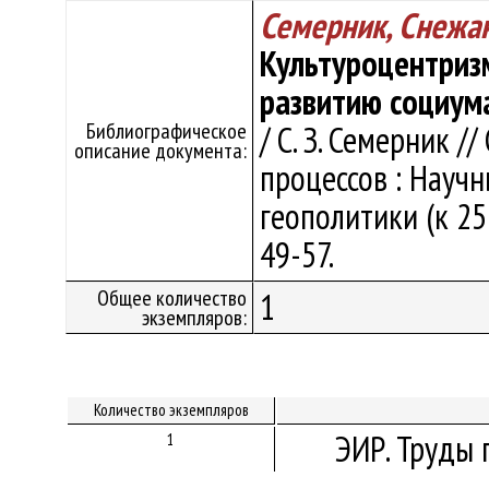
Семерник, Снежа
Культуроцентриз
развитию социум
Библиографическое
/ С. З. Семерник 
описание документа:
процессов : Науч
геополитики (к 25-
49-57.
Общее количество
1
экземпляров:
Количество экземпляров
ЭИР. Труды 
1