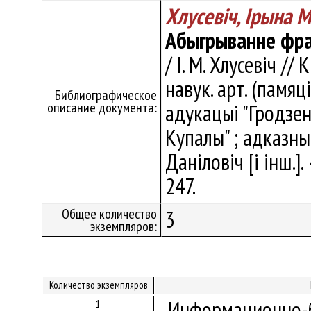
Хлусевіч, Ірына 
Абыгрыванне фра
/ І. М. Хлусевіч /
навук. арт. (памяц
Библиографическое
описание документа:
адукацыі "Гродзен
Купалы" ; адказны р
Даніловіч [і інш.]
247.
Общее количество
3
экземпляров:
Количество экземпляров
Информационно-б
1