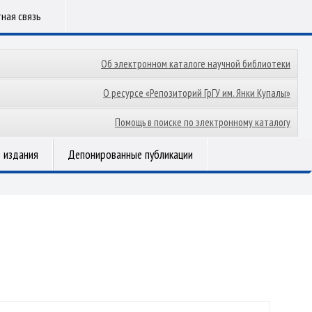
ная связь
Об электронном каталоге научной библиотеки
О ресурсе «Репозиторий ГрГУ им. Янки Купалы»
Помощь в поиске по электронному каталогу
 издания
Депонированные публикации