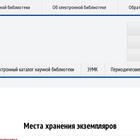
чной библиотеки
Об электронной библиотеке
Обрат
ктронный каталог научной библиотеки
ЭУМК
Периодические
Места хранения экземпляров
антиновна