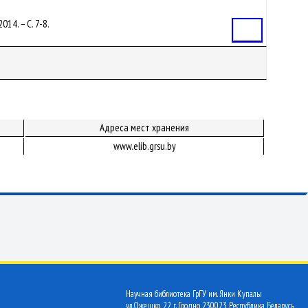
014. – С. 7-8.
Статья
Адреса мест хранения
www.elib.grsu.by
Научная библиотека ГрГУ им. Янки Купалы
ул.Ожешко, 22 г. Гродно 230023 Республика Беларусь