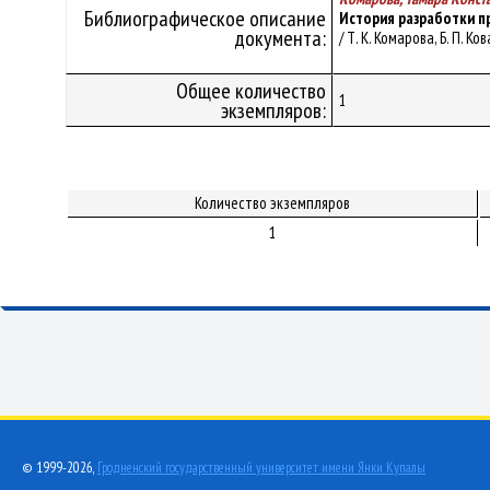
Библиографическое описание
История разработки пр
документа:
/ Т. К. Комарова, Б. П. 
Общее количество
1
экземпляров:
Количество экземпляров
1
© 1999-2026,
Гродненский государственный университет имени Янки Купалы