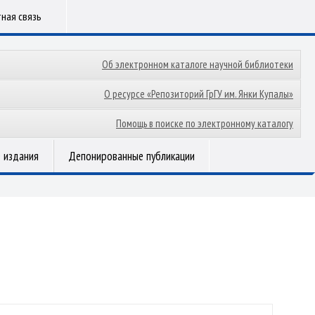
ная связь
Об электронном каталоге научной библиотеки
О ресурсе «Репозиторий ГрГУ им. Янки Купалы»
Помощь в поиске по электронному каталогу
 издания
Депонированные публикации