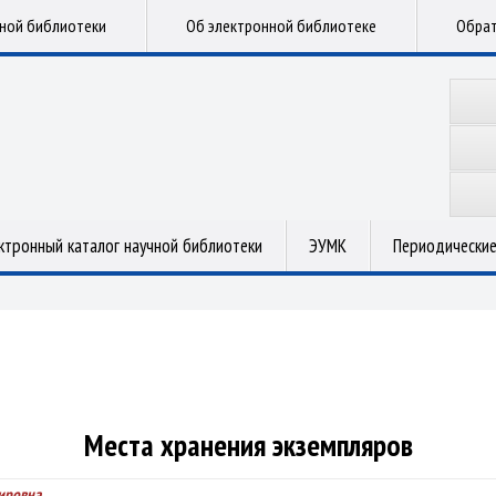
чной библиотеки
Об электронной библиотеке
Обрат
ктронный каталог научной библиотеки
ЭУМК
Периодические
Места хранения экземпляров
мировна