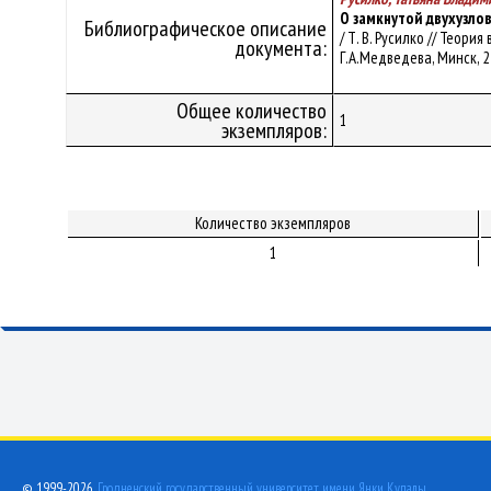
О замкнутой двухузло
Библиографическое описание
/ Т. В. Русилко // Тео
документа:
Г.А.Медведева, Минск, 23
Общее количество
1
экземпляров:
Количество экземпляров
1
© 1999-2026,
Гродненский государственный университет имени Янки Купалы