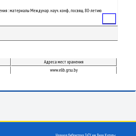
ения : материалы Междунар. науч. конф., посвящ. 80-летию
Статья
Адреса мест хранения
www.elib.grsu.by
Научная библиотека ГрГУ им. Янки Купалы