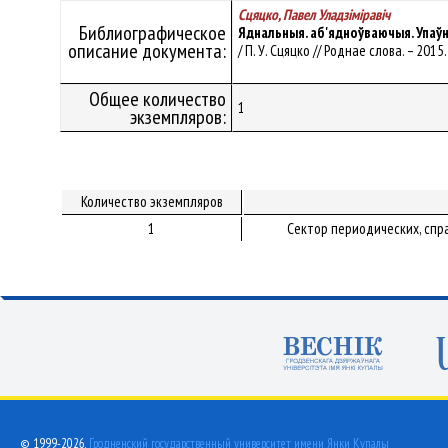
Сцяцко, Павел Уладзiмiравiч
Библиографическое
Яднальныя. аб'ядноўваючыя. Упаўн
описание документа:
/ П. У. Сцяцко // Роднае слова. – 2015. 
Общее количество
1
экземпляров:
Количество экземпляров
1
Сектор периодических, спр
© 1999-2026,
Гродненский государственный университет имени Янки Купалы