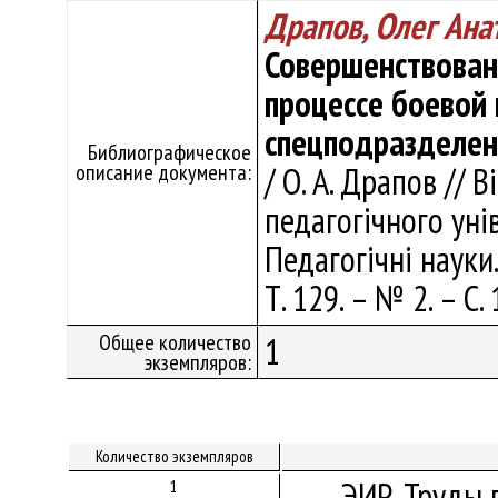
Драпов, Олег Ана
Совершенствован
процессе боевой
спецподразделен
Библиографическое
описание документа:
/ О. А. Драпов // 
педагогiчного унiв
Педагогiчнi науки.
Т. 129. – № 2. – С.
Общее количество
1
экземпляров:
Количество экземпляров
ЭИР. Труды 
1