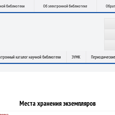
чной библиотеки
Об электронной библиотеке
Обрат
ктронный каталог научной библиотеки
ЭУМК
Периодические
Места хранения экземпляров
ровна