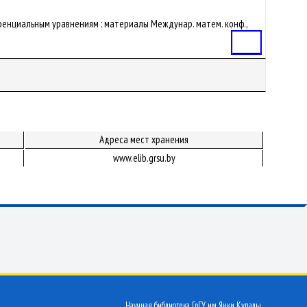
ференциальным уравнениям : материалы Междунар. матем. конф.,
Статья
Адреса мест хранения
www.elib.grsu.by
Научная библиотека ГрГУ им. Янки Купалы