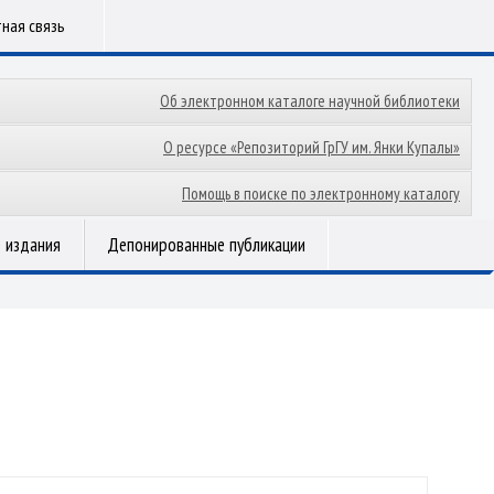
ная связь
Об электронном каталоге научной библиотеки
О ресурсе «Репозиторий ГрГУ им. Янки Купалы»
Помощь в поиске по электронному каталогу
 издания
Депонированные публикации