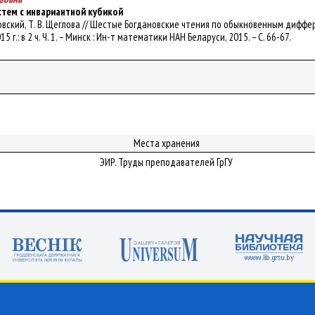
стем с инвариантной кубикой
 Садовский, Т. В. Щеглова // Шестые Богдановские чтения по обыкновенным диф
5 г.: в 2 ч. Ч. 1. – Минск : Ин-т математики НАН Беларуси, 2015. – С. 66-67.
Места хранения
ЭИР. Труды преподавателей ГрГУ