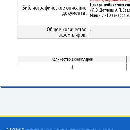
Центры кубических си
Библиографическое описание
/ Л. В. Детченя, А. П.
документа:
Минск, 7 - 10 декабря 201
Общее количество
1
экземпляров:
Количество экземпляров
1
© 1999-2026,
Гродненский государственный университет имени Янки Купалы