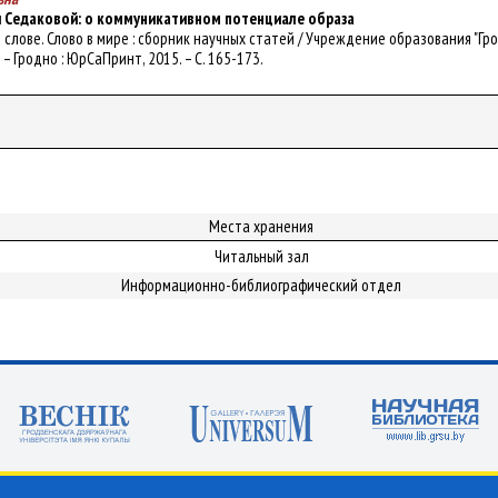
и Седаковой: о коммуникативном потенциале образа
р в слове. Слово в мире : сборник научных статей / Учреждение образования "
ч. – Гродно : ЮрСаПринт, 2015. – С. 165-173.
Места хранения
Читальный зал
Информационно-библиографический отдел