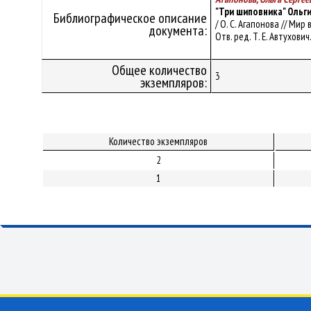
"Три шиповника" Ольг
Библиографическое описание
/ О. С. Агапонова // Ми
документа:
Отв. ред. Т. Е. Автухови
Общее количество
3
экземпляров:
Количество экземпляров
2
1