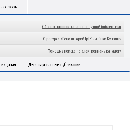
ная связь
Об электронном каталоге научной библиотеки
О ресурсе «Репозиторий ГрГУ им. Янки Купалы»
Помощь в поиске по электронному каталогу
 издания
Депонированные публикации