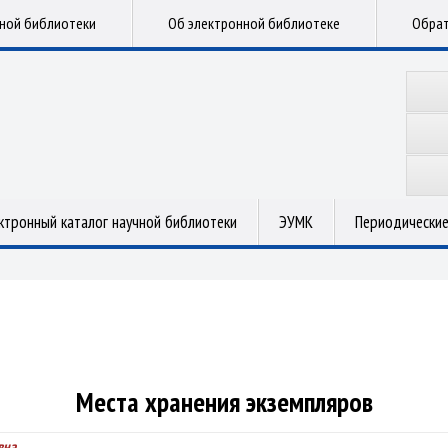
чной библиотеки
Об электронной библиотеке
Обрат
ктронный каталог научной библиотеки
ЭУМК
Периодические
Места хранения экземпляров
вна