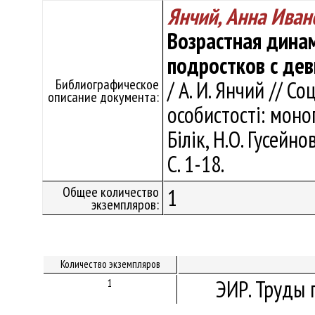
Янчий, Анна Иван
Возрастная дина
подростков с де
Библиографическое
/ А. И. Янчий // С
описание документа:
особистості: моногр
Білік, Н.О. Гусейно
С. 1-18.
Общее количество
1
экземпляров:
Количество экземпляров
ЭИР. Труды 
1