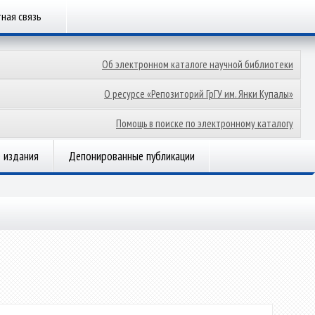
ная связь
Об электронном каталоге научной библиотеки
О ресурсе «Репозиторий ГрГУ им. Янки Купалы»
Помощь в поиске по электронному каталогу
 издания
Депонированные публикации