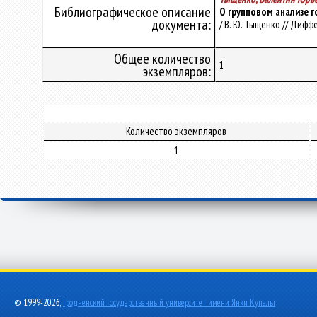
Библиографическое описание
О групповом анализе 
документа:
/ В. Ю. Тыщенко // Дифф
Общее количество
1
экземпляров:
Количество экземпляров
1
© 1999-2026,
Гродненский государственный университет имени Янки Купалы