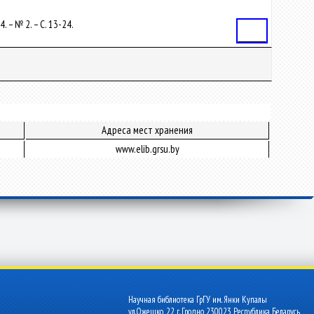
– № 2. – С. 13-24.
Статья
Адреса мест хранения
www.elib.grsu.by
Научная библиотека ГрГУ им. Янки Купалы
ул.Ожешко, 22 г. Гродно 230023 Республика Беларусь