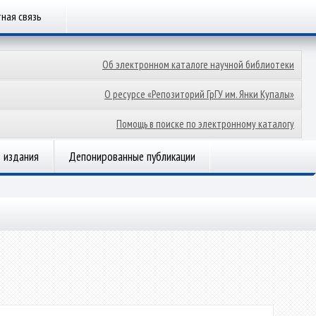
ная связь
Об электронном каталоге научной библиотеки
О ресурсе «Репозиторий ГрГУ им. Янки Купалы»
Помощь в поиске по электронному каталогу
 издания
Депонированные публикации