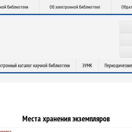
чной библиотеки
Об электронной библиотеке
Обрат
ктронный каталог научной библиотеки
ЭУМК
Периодические
Места хранения экземпляров
мировна