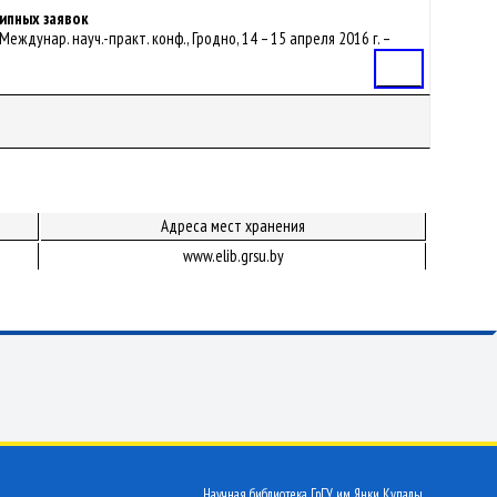
ипных заявок
Междунар. науч.-практ. конф., Гродно, 14 – 15 апреля 2016 г. –
Статья
Адреса мест хранения
www.elib.grsu.by
Научная библиотека ГрГУ им. Янки Купалы