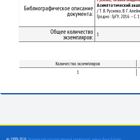
Асимптотический анал
Библиографическое описание
/ Т. В. Русилко, В. Г. А
документа:
Гродно : ГрГУ, 2016. – С. 1
Общее количество
1
экземпляров:
Количество экземпляров
1
© 1999-2026,
Гродненский государственный университет имени Янки Купалы