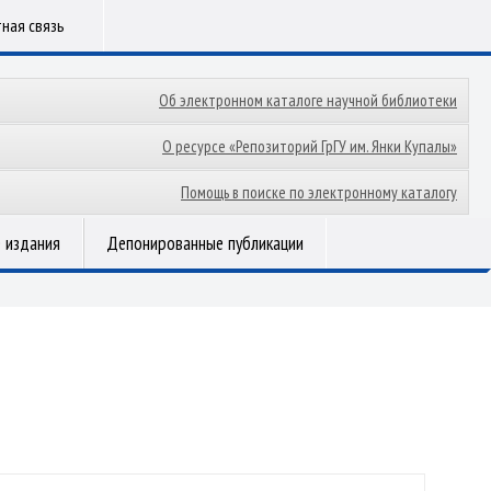
ная связь
Об электронном каталоге научной библиотеки
О ресурсе «Репозиторий ГрГУ им. Янки Купалы»
Помощь в поиске по электронному каталогу
 издания
Депонированные публикации