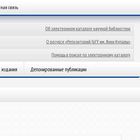
ная связь
Об электронном каталоге научной библиотеки
О ресурсе «Репозиторий ГрГУ им. Янки Купалы»
Помощь в поиске по электронному каталогу
 издания
Депонированные публикации