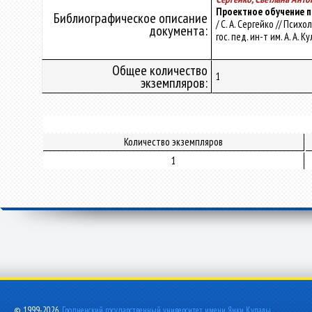
Проектное обучение пе
Библиографическое описание
/ С. А. Сергейко // Пси
документа:
гос. пед. ин-т им. А. А. 
Общее количество
1
экземпляров:
Количество экземпляров
1
© 1999-2026,
Гродненский государственный университет имени Янки Купалы