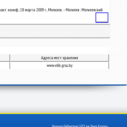
акт. коннф., 18 марта 2009 г., Могилев. – Могилев : Могилевский
Статья
Адреса мест хранения
www.elib.grsu.by
Научная библиотека ГрГУ им. Янки Купалы