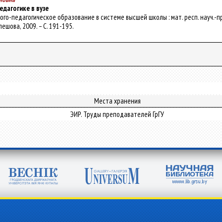
дагогике в вузе
холого-педагогическое образование в системе высшей школы : мат. респ. науч.-пр
Кулешова, 2009. – С. 191-195.
Места хранения
ЭИР. Труды преподавателей ГрГУ