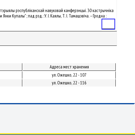
Матэрыялы рэспубліканскай навуковай канферэнцыі. 30 кастрычніка
 Купалы" ; пад рэд.: У. І. Каялы, Т. І. Тамашэвіча. – Гродна :
Статья
Адреса мест хранения
ул. Ожешко, 22 - 107
ул. Ожешко, 22 - 116