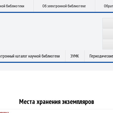
чной библиотеки
Об электронной библиотеке
Обрат
ктронный каталог научной библиотеки
ЭУМК
Периодические
Места хранения экземпляров
авовна