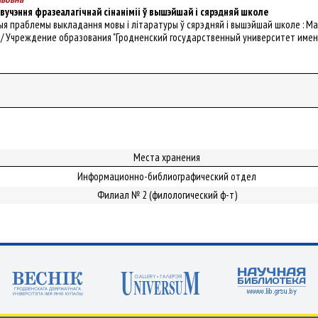
учэння фразеалагічнай сінаніміі ў вышэйшай і сярэдняй школе
льныя праблемы выкладання мовы і літаратуры ў сярэдняй і вышэйшай школе : 
ь / Учреждение образования "Гродненский государственный университет имени Янки
.
Места хранения
Информационно-библиографический отдел
Филиал № 2 (филологический ф-т)