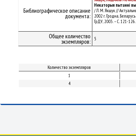
Некаторыя пытанні выв
Библиографическое описание
/ Л. М. Якшук // Актуа
документа:
2002 г. Гродна, Беларус
ГрДУ, 2003. – С. 121-126
Общее количество
5
экземпляров:
Количество экземпляров
1
4