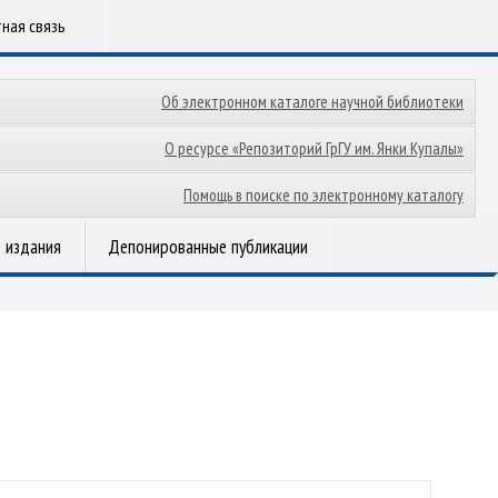
ная связь
Об электронном каталоге научной библиотеки
О ресурсе «Репозиторий ГрГУ им. Янки Купалы»
Помощь в поиске по электронному каталогу
 издания
Депонированные публикации