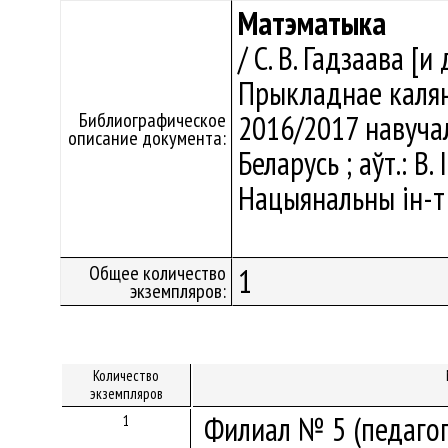
Матэматыка
/ С. В. Гадзаава [и
Прыкладнае каля
Библиографическое
2016/2017 навучал
описание документа:
Беларусь ; аўт.: В. 
Нацыянальны ін-т 
Общее количество
1
экземпляров:
Количество
экземпляров
Филиал № 5 (педагог
1