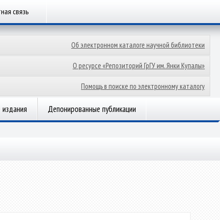
ная связь
Об электронном каталоге научной библиотеки
О ресурсе «Репозиторий ГрГУ им. Янки Купалы»
Помощь в поиске по электронному каталогу
 издания
Депонированные публикации