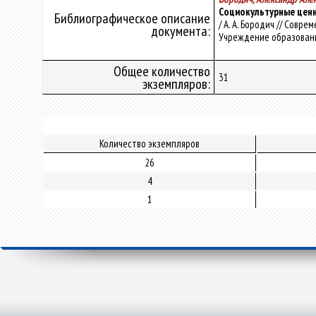
Социокультурные ценн
Библиографическое описание
/ А. А. Бородич // Сов
документа:
Учреждение образования 
Общее количество
31
экземпляров:
Количество экземпляров
26
4
1