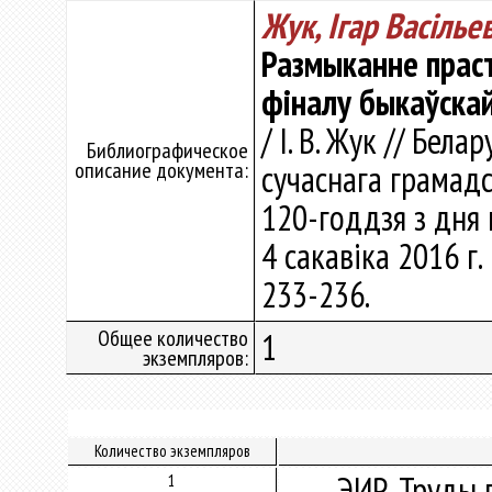
Жук, Ігар Васільев
Размыканне праст
фіналу быкаўска
/ І. В. Жук // Бел
Библиографическое
описание документа:
сучаснага грамадс
120-годдзя з дня 
4 сакавіка 2016 г. 
233-236.
Общее количество
1
экземпляров:
Количество экземпляров
ЭИР. Труды 
1