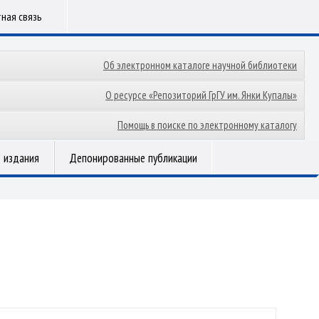
ная связь
Об электронном каталоге научной библиотеки
О ресурсе «Репозиторий ГрГУ им. Янки Купалы»
Помощь в поиске по электронному каталогу
 издания
Депонированные публикации