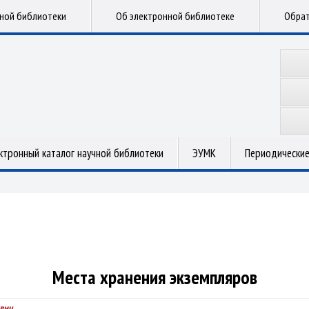
чной библиотеки
Об электронной библиотеке
Обрат
ктронный каталог научной библиотеки
ЭУМК
Периодические
Места хранения экземпляров
вич