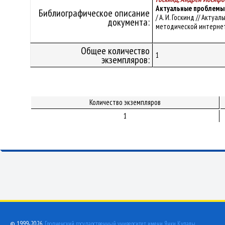
Актуальные проблемы 
Библиографическое описание
/ А. И. Госкинд // Акт
документа:
методической интернет-к
Общее количество
1
экземпляров:
Количество экземпляров
1
© 1999-2026,
Гродненский государственный университет имени Янки Купалы