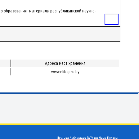
его образования : материалы республиканской научно-
Статья
Адреса мест хранения
www.elib.grsu.by
Научная библиотека ГрГУ им. Янки Купалы