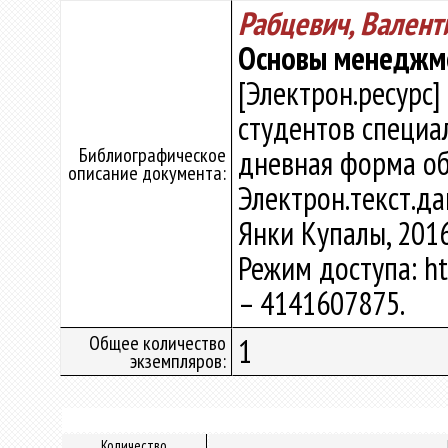
Рабцевич, Вален
Основы менеджм
[Электрон.ресурс]
студентов специа
Библиографическое
дневная форма обу
описание документа:
Электрон.текст.дан
Янки Купалы, 2016
Режим доступа: htt
– 4141607875.
Общее количество
1
экземпляров:
Количество