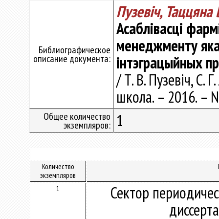
Пузевіч, Таццяна 
Асаблівасці фарм
менеджменту яка
Библиографическое
описание документа:
інтэграцыйных п
/ Т. В. Пузевіч, С.
школа. – 2016. – №
Общее количество
1
экземпляров:
Количество
экземпляров
Сектор периодичес
1
диссерт