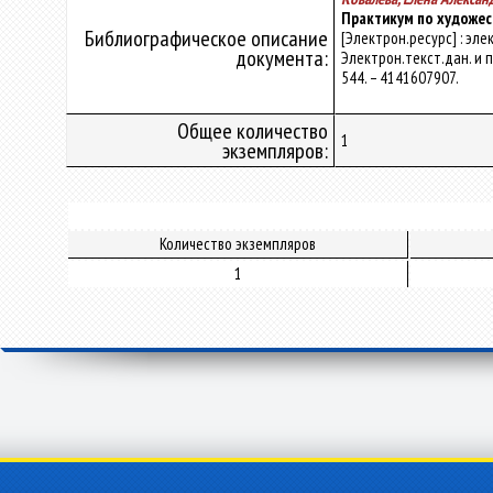
Практикум по художес
Библиографическое описание
[Электрон.ресурс] : эл
документа:
Электрон.текст.дан. и пр
544. – 4141607907.
Общее количество
1
экземпляров:
Количество экземпляров
1