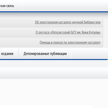
ная связь
Об электронном каталоге научной библиотеки
О ресурсе «Репозиторий ГрГУ им. Янки Купалы»
Помощь в поиске по электронному каталогу
 издания
Депонированные публикации