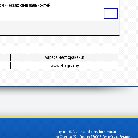
номических специальностей
Статья
Адреса мест хранения
www.elib.grsu.by
Научная библиотека ГрГУ им. Янки Купалы
ул.Ожешко, 22 г. Гродно 230023 Республика Беларусь