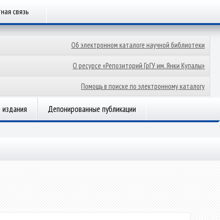
ная связь
Об электронном каталоге научной библиотеки
О ресурсе «Репозиторий ГрГУ им. Янки Купалы»
Помощь в поиске по электронному каталогу
 издания
Депонированные публикации