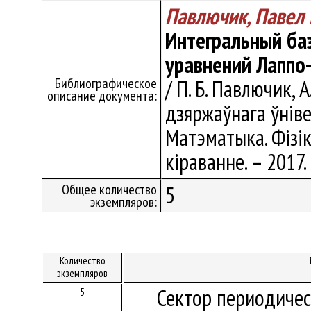
Павлючик, Павел
Интегральный ба
уравнений Лаппо
Библиографическое
/ П. Б. Павлючик, 
описание документа:
дзяржаўнага ўнівер
Матэматыка. Фізік
кіраванне. – 2017. 
Общее количество
5
экземпляров:
Количество
экземпляров
Сектор периодичес
5