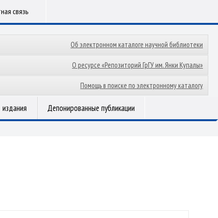
ная связь
Об электронном каталоге научной библиотеки
О ресурсе «Репозиторий ГрГУ им. Янки Купалы»
Помощь в поиске по электронному каталогу
 издания
Депонированные публикации