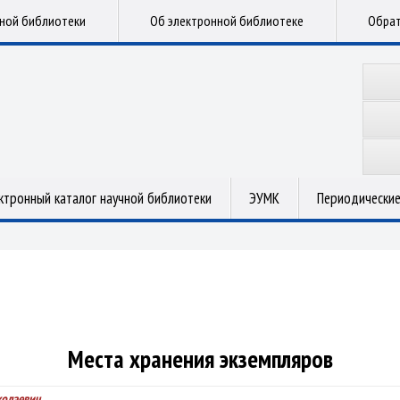
чной библиотеки
Об электронной библиотеке
Обрат
ктронный каталог научной библиотеки
ЭУМК
Периодические
Места хранения экземпляров
колаевич