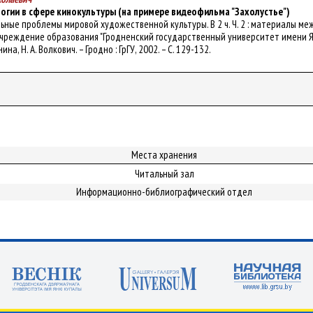
гии в сфере кинокультуры (на примере видеофильма "Захолустье")
уальные проблемы мировой художественной культуры. В 2 ч. Ч. 2 : материалы ме
Учреждение образования "Гродненский государственный университет имени Янки 
на, Н. А. Волкович. – Гродно : ГрГУ, 2002. – С. 129-132.
Места хранения
Читальный зал
Информационно-библиографический отдел