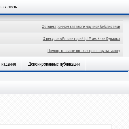
ная связь
Об электронном каталоге научной библиотеки
О ресурсе «Репозиторий ГрГУ им. Янки Купалы»
Помощь в поиске по электронному каталогу
 издания
Депонированные публикации